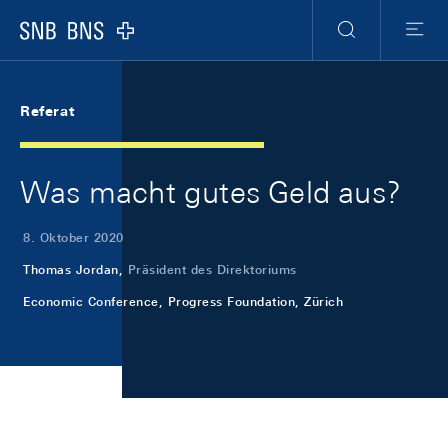
Skip Links Navigation
Header
Meta Navigation
Logo
Suche
Menu
Referat
Was macht gutes Geld aus?
8. Oktober 2020
Thomas Jordan,
Präsident des Direktoriums
Economic Conference, Progress Foundation, Zürich