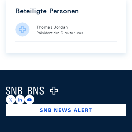
Beteiligte Personen
Thomas Jordan
Präsident des Direktoriums
Footer
Logo
https://x.com/snb_bns
https://ch.linkedin.com/company/swiss-national-ba
https://www.youtube.com/@swissnationalbank
SNB NEWS ALERT