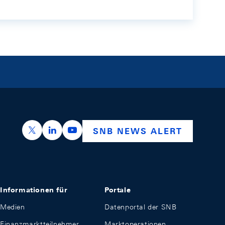
https://x.com/snb_bns
https://ch.linkedin.com/company/swiss-nation
https://www.youtube.com/@swissnation
SNB NEWS ALERT
Informationen für
Portale
Medien
Datenportal der SNB
Finanzmarktteilnehmer
Marktoperationen