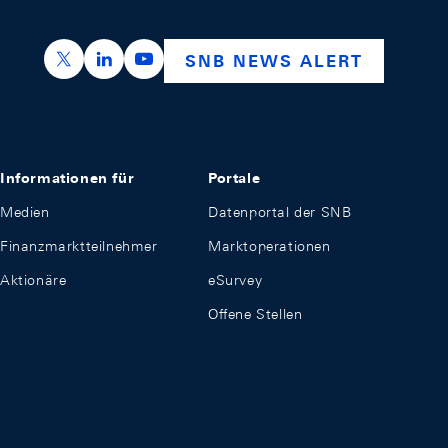
https://x.com/snb_bns
https://ch.linkedin.com/company/swiss-nation
https://www.youtube.com/@swissnation
SNB NEWS ALERT
Informationen für
Portale
Medien
Datenportal der SNB
Finanzmarktteilnehmer
Marktoperationen
Aktionäre
eSurvey
Offene Stellen