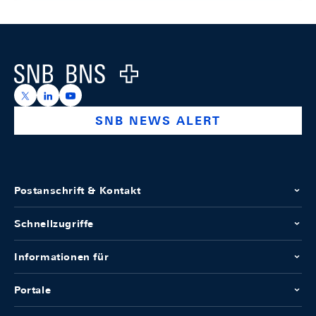
Footer
Logo
https://x.com/snb_bns
https://ch.linkedin.com/company/swiss-national-ba
https://www.youtube.com/@swissnationalbank
SNB NEWS ALERT
Postanschrift & Kontakt
Schnellzugriffe
Informationen für
Portale