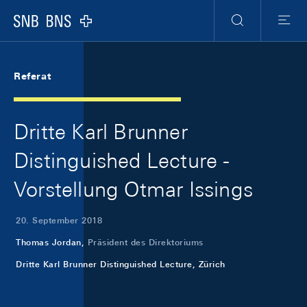
Skip Links Navigation
Header
Meta Navigation
Logo
Suche
Menu
Referat
Dritte Karl Brunner
Distinguished Lecture -
Vorstellung Otmar Issings
20. September 2018
Thomas Jordan,
Präsident des Direktoriums
Dritte Karl Brunner Distinguished Lecture, Zürich