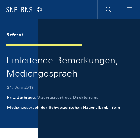
Skip Links Navigation
Header
Meta Navigation
Logo
Suche
Menu
Referat
Einleitende Bemerkungen,
Mediengespräch
21. Juni 2018
Fritz Zurbrügg,
Vizepräsident des Direktoriums
Mediengespräch der Schweizerischen Nationalbank, Bern