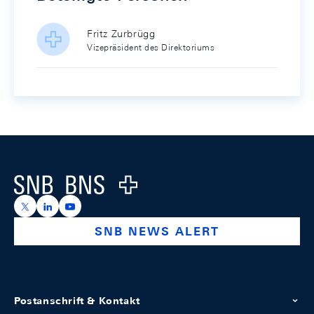
Fritz Zurbrügg
Vizepräsident des Direktoriums
Footer
Logo
https://x.com/snb_bns
https://ch.linkedin.com/company/swiss-national-ba
https://www.youtube.com/@swissnationalbank
SNB NEWS ALERT
Postanschrift & Kontakt