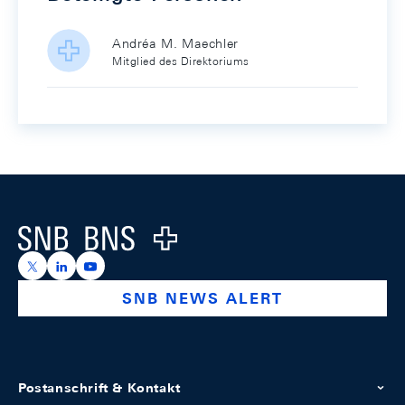
Andréa M. Maechler
Mitglied des Direktoriums
Footer
Logo
https://x.com/snb_bns
https://ch.linkedin.com/company/swiss-national-ba
https://www.youtube.com/@swissnationalbank
SNB NEWS ALERT
Postanschrift & Kontakt