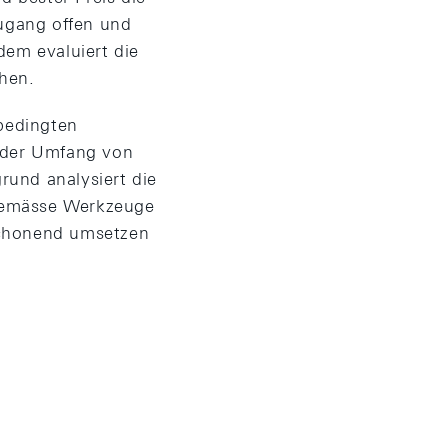
zugang offen und
dem evaluiert die
hen.
 bedingten
 der Umfang von
rund analysiert die
itgemässe Werkzeuge
tschonend umsetzen