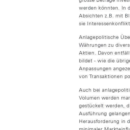
grosse Beträge invest
werden könnten. In de
Absichten z.B. mit B
sie Interessenkonflik
Anlagepolitische Übe
Währungen zu diversif
Aktien. Davon entfäll
bildet - wie die übr
Anpassungen angezei
von Transaktionen po
Auch bei anlagepoli
Volumen werden mark
gestückelt werden, d
Ausführung gelangen.
Herausforderung in d
minimaler Markteinflu