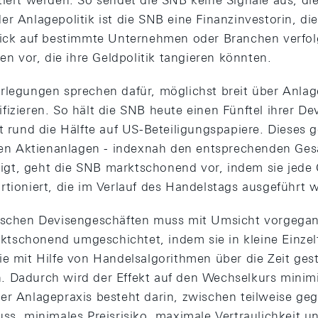
iert werden. So sendet die SNB keine Signale aus, die 
r Anlagepolitik ist die SNB eine Finanzinvestorin, di
lick auf bestimmte Unternehmen oder Branchen verfo
ten vor, die ihre Geldpolitik tangieren könnten.
rlegungen sprechen dafür, möglichst breit über Anla
izieren. So hält die SNB heute einen Fünftel ihrer De
t rund die Hälfte auf US-Beteiligungspapiere. Dieses g
igen Aktienanlagen - indexnah den entsprechenden Ge
gt, geht die SNB marktschonend vor, indem sie jede 
rtioniert, die im Verlauf des Handelstags ausgeführt 
tischen Devisengeschäften muss mit Umsicht vorgeg
tschonend umgeschichtet, indem sie in kleine Einzel
ie mit Hilfe von Handelsalgorithmen über die Zeit gest
 Dadurch wird der Effekt auf den Wechselkurs minimi
er Anlagepraxis besteht darin, zwischen teilweise geg
ss, minimales Preisrisiko, maximale Vertraulichkeit un