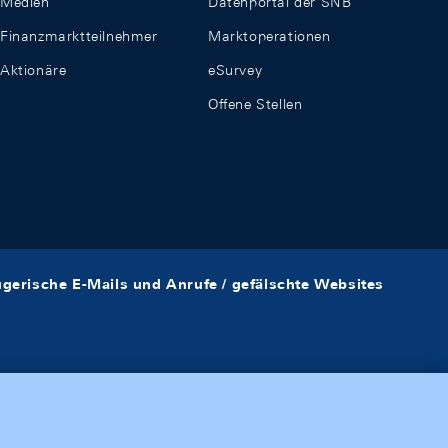
Medien
Datenportal der SNB
Finanzmarktteilnehmer
Marktoperationen
Aktionäre
eSurvey
Offene Stellen
ügerische E-Mails und Anrufe / gefälschte Websites