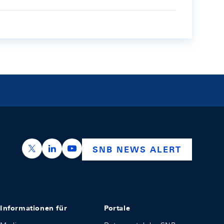
https://x.com/snb_bns
https://ch.linkedin.com/company/swiss-nation
https://www.youtube.com/@swissnation
SNB NEWS ALERT
Informationen für
Portale