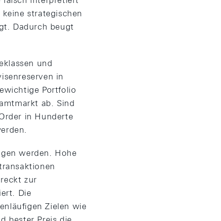
falsch interpretiert
e keine strategischen
lgt. Dadurch beugt
geklassen und
visenreserven in
ewichtige Portfolio
samtmarkt ab. Sind
Order in Hunderte
werden.
angen werden. Hohe
transaktionen
reckt zur
ert. Die
enläufigen Zielen wie
d bester Preis die