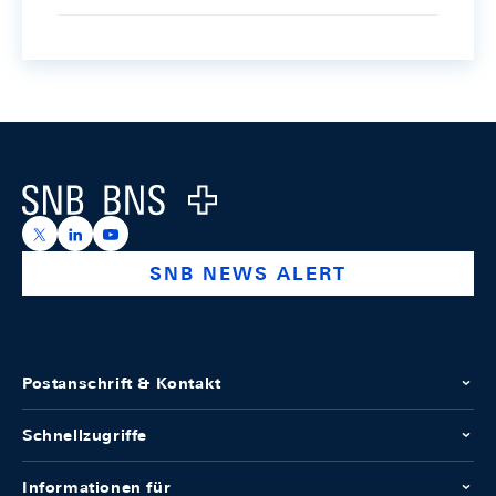
Footer
Logo
https://x.com/snb_bns
https://ch.linkedin.com/company/swiss-national-ba
https://www.youtube.com/@swissnationalbank
SNB NEWS ALERT
Postanschrift & Kontakt
Schnellzugriffe
Informationen für