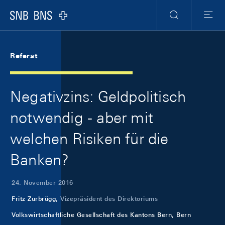
Skip Links Navigation
Header
Meta Navigation
Logo
Suche
Menu
Referat
Negativzins: Geldpolitisch
notwendig - aber mit
welchen Risiken für die
Banken?
24. November 2016
Fritz Zurbrügg,
Vizepräsident des Direktoriums
Volkswirtschaftliche Gesellschaft des Kantons Bern, Bern