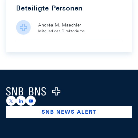
Beteiligte Personen
Andréa M. Maechler
Mitglied des Direktoriums
Footer
Logo
https://x.com/snb_bns
https://ch.linkedin.com/company/swiss-national-ba
https://www.youtube.com/@swissnationalbank
SNB NEWS ALERT