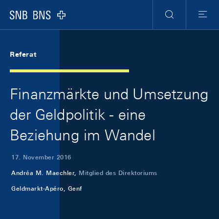
Skip Links Navigation
Header
Meta Navigation
Logo
Suche
Menu
Referat
Finanzmärkte und Umsetzung
der Geldpolitik - eine
Beziehung im Wandel
17. November 2016
Andréa M. Maechler,
Mitglied des Direktoriums
Geldmarkt-Apéro, Genf