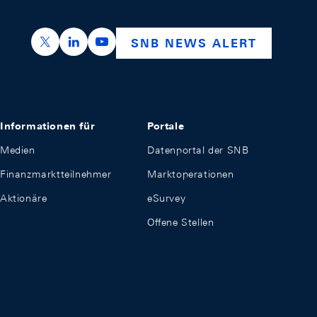
https://x.com/snb_bns
https://ch.linkedin.com/company/swiss-nation
https://www.youtube.com/@swissnation
SNB NEWS ALERT
Informationen für
Portale
Medien
Datenportal der SNB
Finanzmarktteilnehmer
Marktoperationen
Aktionäre
eSurvey
Offene Stellen