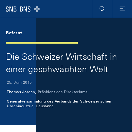
Skip Links Navigation
Header
Meta Navigation
Logo
Suche
Menu
Referat
Die Schweizer Wirtschaft in
einer geschwächten Welt
25. Juni 2015
Thomas Jordan,
Präsident des Direktoriums
Generalversammlung des Verbands der Schweizerischen
Uhrenindustrie, Lausanne