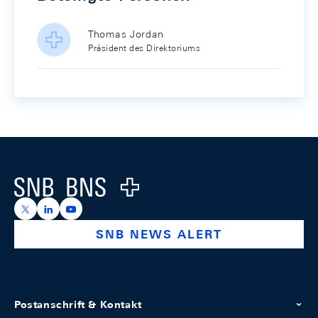
Thomas Jordan
Präsident des Direktoriums
Footer
Logo
https://x.com/snb_bns
https://ch.linkedin.com/company/swiss-national-ba
https://www.youtube.com/@swissnationalbank
SNB NEWS ALERT
Postanschrift & Kontakt