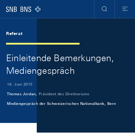
Skip Links Navigation
Header
Meta Navigation
Logo
Suche
Menu
Referat
Einleitende Bemerkungen,
Mediengespräch
18. Juni 2015
Thomas Jordan,
Präsident des Direktoriums
Mediengespräch der Schweizerischen Nationalbank, Bern