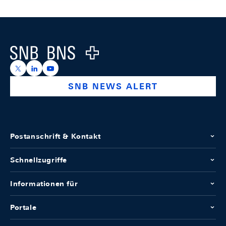
Footer
Logo
https://x.com/snb_bns
https://ch.linkedin.com/company/swiss-national-ba
https://www.youtube.com/@swissnationalbank
SNB NEWS ALERT
Postanschrift & Kontakt
Schnellzugriffe
Informationen für
Portale