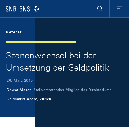
Skip Links Navigation
Header
Meta Navigation
Logo
Suche
Menu
Referat
Szenenwechsel bei der
Umsetzung der Geldpolitik
26. März 2015
Dewet Moser,
Stellvertretendes Mitglied des Direktoriums
Geldmarkt-Apéro, Zürich