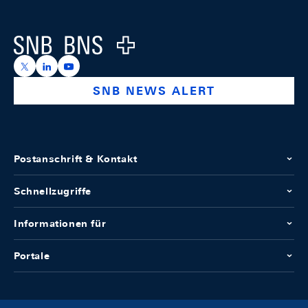
Footer
Logo
https://x.com/snb_bns
https://ch.linkedin.com/company/swiss-national-ba
https://www.youtube.com/@swissnationalbank
SNB NEWS ALERT
Postanschrift & Kontakt
Schnellzugriffe
Informationen für
Portale