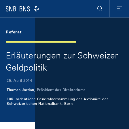
Skip Links Navigation
Header
Meta Navigation
Logo
Suche
Menu
Referat
Erläuterungen zur Schweizer
Geldpolitik
25. April 2014
Thomas Jordan,
Präsident des Direktoriums
106. ordentliche Generalversammlung der Aktionäre der
Schweizerischen Nationalbank, Bern