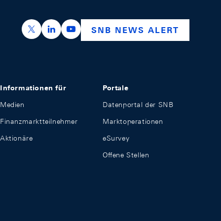
https://x.com/snb_bns
https://ch.linkedin.com/company/swiss-nation
https://www.youtube.com/@swissnation
SNB NEWS ALERT
Informationen für
Portale
Medien
Datenportal der SNB
Finanzmarktteilnehmer
Marktoperationen
Aktionäre
eSurvey
Offene Stellen