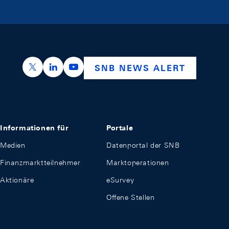
https://x.com/snb_bns
https://ch.linkedin.com/company/swiss-nation
https://www.youtube.com/@swissnation
SNB NEWS ALERT
Informationen für
Portale
Medien
Datenportal der SNB
Finanzmarktteilnehmer
Marktoperationen
Aktionäre
eSurvey
Offene Stellen