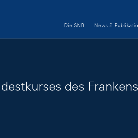
Hauptnavigation
Die SNB
News & Publikati
ndestkurses des Franke