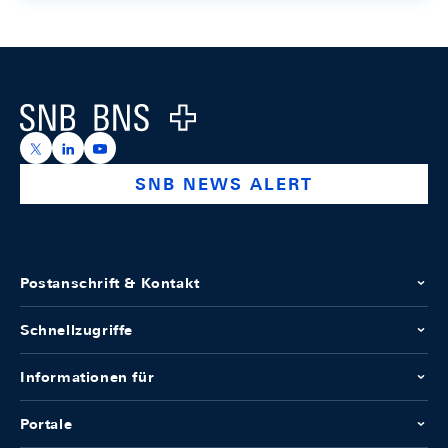
Footer
Logo
https://x.com/snb_bns
https://ch.linkedin.com/company/swiss-national-ba
https://www.youtube.com/@swissnationalbank
SNB NEWS ALERT
Postanschrift & Kontakt
Schnellzugriffe
Informationen für
Portale