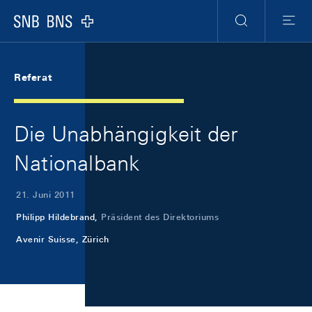
Skip Links Navigation
Header
Meta Navigation
Logo
Suche
Menu
Referat
Die Unabhängigkeit der
Nationalbank
21. Juni 2011
Philipp Hildebrand,
Präsident des Direktoriums
Avenir Suisse, Zürich