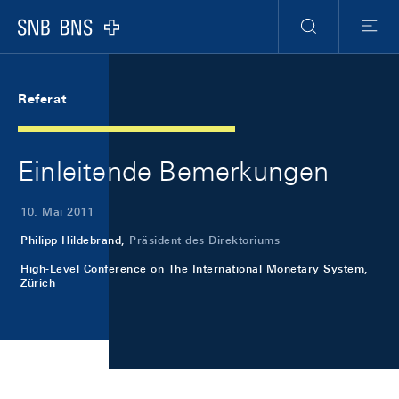
Skip Links Navigation
Header
Meta Navigation
Logo
Suche
Menu
Referat
Einleitende Bemerkungen
10. Mai 2011
Philipp Hildebrand,
Präsident des Direktoriums
High-Level Conference on The International Monetary System,
Zürich