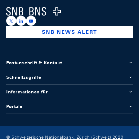
Logo
https://x.com/snb_bns
https://ch.linkedin.com/company/swiss-national-ba
https://www.youtube.com/@swissnationalbank
SNB NEWS ALERT
Postanschrift & Kontakt
Schnellzugriffe
Informationen für
Portale
© Schweizerische Nationalbank, Zürich (Schweiz) 2026