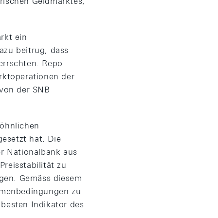
erischen Geldmarktes,
rkt ein
azu beitrug, dass
rrschten. Repo-
arktoperationen der
 von der SNB
öhnlichen
esetzt hat. Die
r Nationalbank aus
reisstabilität zu
agen. Gemäss diesem
ahmenbedingungen zu
 besten Indikator des