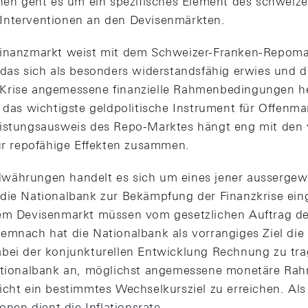
inen geht es um ein spezifisches Element des schweiz
Interventionen an den Devisenmärkten.
Finanzmarkt weist mit dem Schweizer-Franken-Repoma
 das sich als besonders widerstandsfähig erwies und d
Krise angemessene finanzielle Rahmenbedingungen he
n das wichtigste geldpolitische Instrument für Offenm
eistungsausweis des Repo-Marktes hängt eng mit den
für repofähige Effekten zusammen.
währungen handelt es sich um eines jener aussergew
die Nationalbank zur Bekämpfung der Finanzkrise eing
dem Devisenmarkt müssen vom gesetzlichen Auftrag de
mnach hat die Nationalbank als vorrangiges Ziel die P
abei der konjunkturellen Entwicklung Rechnung zu tr
Nationalbank an, möglichst angemessene monetäre R
icht ein bestimmtes Wechselkursziel zu erreichen. Als
onen dient die Inflationsrate.