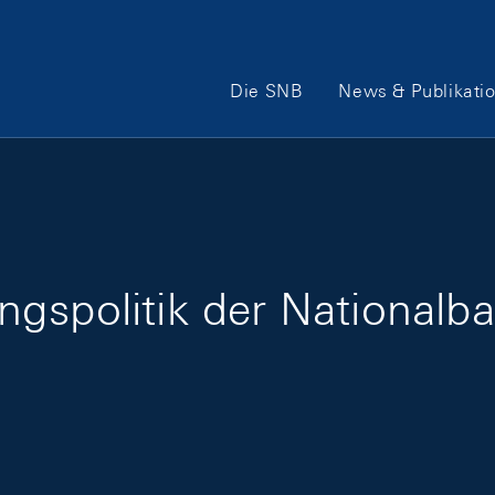
Hauptnavigation
Die SNB
News & Publikati
gspolitik der Nationalb