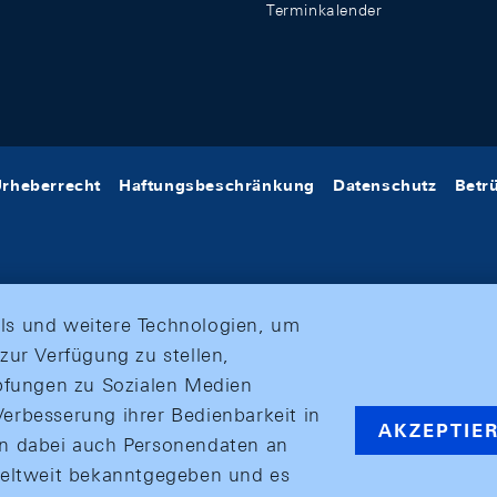
Terminkalender
rheberrecht
Haftungsbeschränkung
Datenschutz
Betr
ls und weitere Technologien, um
zur Verfügung zu stellen,
üpfungen zu Sozialen Medien
erbesserung ihrer Bedienbarkeit in
AKZEPTIE
en dabei auch Personendaten an
weltweit bekanntgegeben und es