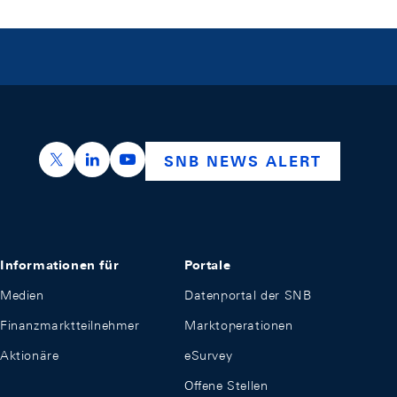
https://x.com/snb_bns
https://ch.linkedin.com/company/swiss-nation
https://www.youtube.com/@swissnation
SNB NEWS ALERT
Informationen für
Portale
Medien
Datenportal der SNB
Finanzmarktteilnehmer
Marktoperationen
Aktionäre
eSurvey
Offene Stellen