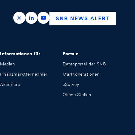
https://x.com/snb_bns
https://ch.linkedin.com/company/swiss-nation
https://www.youtube.com/@swissnation
SNB NEWS ALERT
Informationen für
Portale
Medien
Datenportal der SNB
Finanzmarktteilnehmer
Marktoperationen
Aktionäre
eSurvey
Offene Stellen