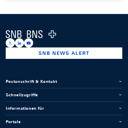
Footer
Logo
https://x.com/snb_bns
https://ch.linkedin.com/company/swiss-national-ba
https://www.youtube.com/@swissnationalbank
SNB NEWS ALERT
Postanschrift & Kontakt
Schnellzugriffe
Informationen für
Portale