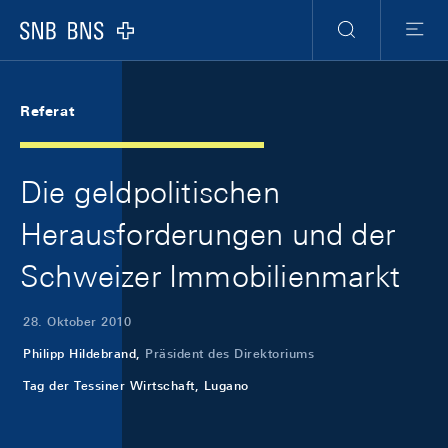
Skip Links Navigation
Header
Meta Navigation
Logo
Suche
Menu
Referat
Die geldpolitischen
Herausforderungen und der
Schweizer Immobilienmarkt
28. Oktober 2010
Philipp Hildebrand,
Präsident des Direktoriums
Tag der Tessiner Wirtschaft, Lugano