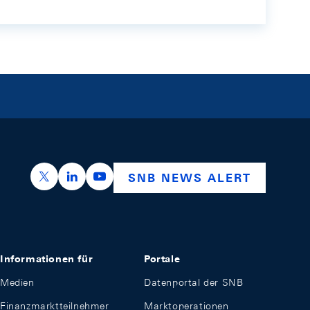
https://x.com/snb_bns
https://ch.linkedin.com/company/swiss-nation
https://www.youtube.com/@swissnation
SNB NEWS ALERT
Informationen für
Portale
Medien
Datenportal der SNB
Finanzmarktteilnehmer
Marktoperationen