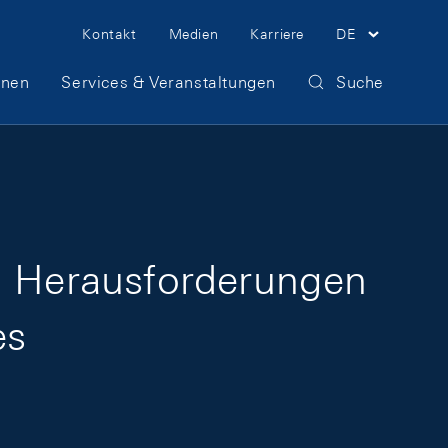
Meta Navigation
Kontakt
Medien
Karriere
DE
onen
Services & Veranstaltungen
Suche
t: Herausforderungen
es