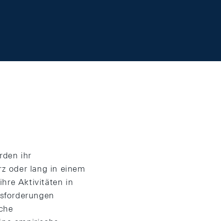
rden ihr
z oder lang in einem
re Aktivitäten in
usforderungen
lche