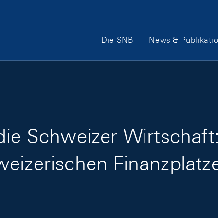
Hauptnavigation
Die SNB
News & Publikati
die Schweizer Wirtschaf
eizerischen Finanzplatz