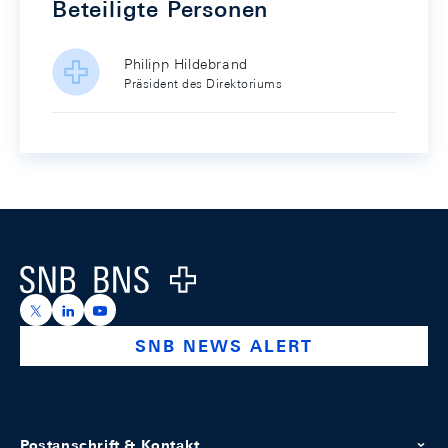
Beteiligte Personen
Philipp Hildebrand
Präsident des Direktoriums
Footer
Logo
https://x.com/snb_bns
https://ch.linkedin.com/company/swiss-national-ba
https://www.youtube.com/@swissnationalbank
SNB NEWS ALERT
Postanschrift & Kontakt