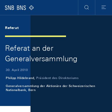
Skip Links Navigation
Header
Meta Navigation
Logo
Suche
Menu
Referat
Referat an der
Generalversammlung
30. April 2010
Philipp Hildebrand,
Präsident des Direktoriums
Generalversammlung der Aktionäre der Schweizerischen
Nationalbank, Bern