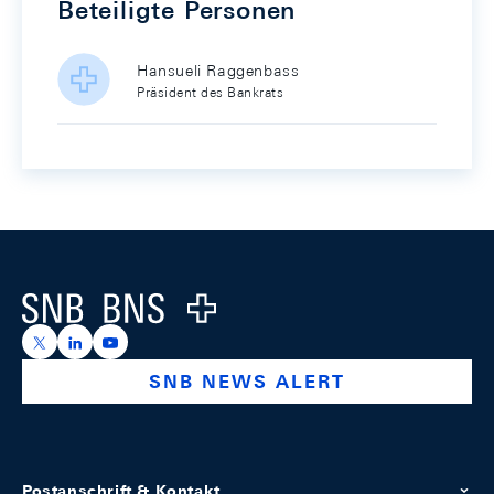
Beteiligte Personen
Hansueli Raggenbass
Präsident des Bankrats
Footer
Logo
https://x.com/snb_bns
https://ch.linkedin.com/company/swiss-national-ba
https://www.youtube.com/@swissnationalbank
SNB NEWS ALERT
Postanschrift & Kontakt