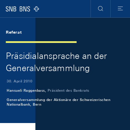
Skip Links Navigation
Header
Meta Navigation
Logo
Suche
Menu
Referat
Präsidialansprache an der
Generalversammlung
30. April 2010
Hansueli Raggenbass,
Präsident des Bankrats
Generalversammlung der Aktionäre der Schweizerischen
Nationalbank, Bern