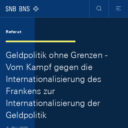
Skip Links Navigation
Header
Meta Navigation
Logo
Suche
Menu
Referat
Geldpolitik ohne Grenzen -
Vom Kampf gegen die
Internationalisierung des
Frankens zur
Internationalisierung der
Geldpolitik
6. Mai 2009