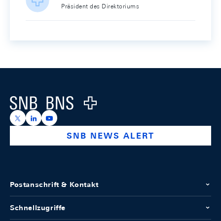
Präsident des Direktoriums
Footer
Logo
https://x.com/snb_bns
https://ch.linkedin.com/company/swiss-national-ba
https://www.youtube.com/@swissnationalbank
SNB NEWS ALERT
Postanschrift & Kontakt
Schnellzugriffe