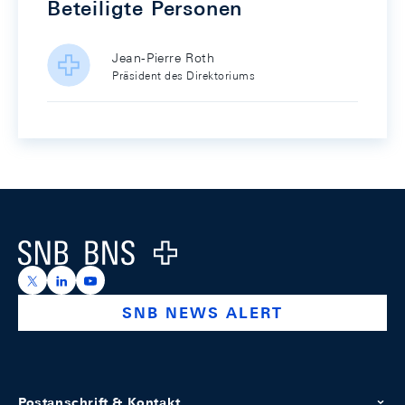
Beteiligte Personen
Jean-Pierre Roth
Präsident des Direktoriums
Footer
Logo
https://x.com/snb_bns
https://ch.linkedin.com/company/swiss-national-ba
https://www.youtube.com/@swissnationalbank
SNB NEWS ALERT
Postanschrift & Kontakt