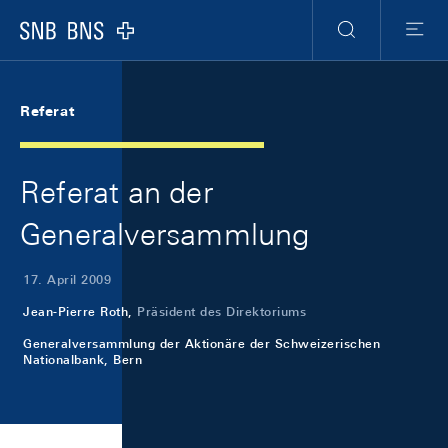
Skip Links Navigation
Header
Meta Navigation
Logo
Suche
Menu
Referat
Referat an der
Generalversammlung
17. April 2009
Jean-Pierre Roth,
Präsident des Direktoriums
Generalversammlung der Aktionäre der Schweizerischen
Nationalbank, Bern