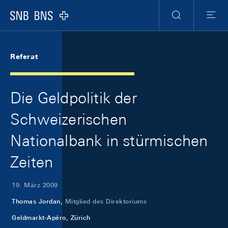
Skip Links Navigation
Header
Meta Navigation
Logo
Suche
Menu
Referat
Die Geldpolitik der
Schweizerischen
Nationalbank in stürmischen
Zeiten
19. März 2009
Thomas Jordan,
Mitglied des Direktoriums
Geldmarkt-Apéro, Zürich