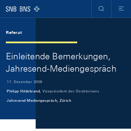
Skip Links Navigation
Header
Meta Navigation
Logo
Suche
Menu
Referat
Einleitende Bemerkungen,
Jahresend-Mediengespräch
11. Dezember 2008
Philipp Hildebrand,
Vizepräsident des Direktoriums
Jahresend-Mediengespräch, Zürich