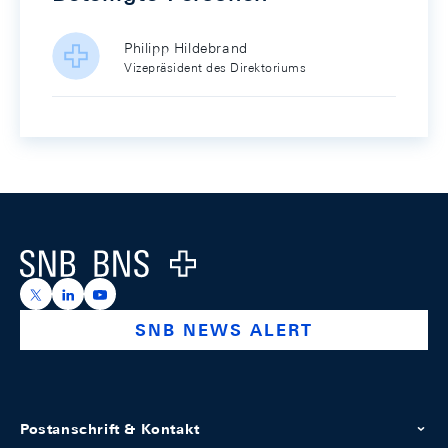
Philipp Hildebrand
Vizepräsident des Direktoriums
Footer
Logo
https://x.com/snb_bns
https://ch.linkedin.com/company/swiss-national-ba
https://www.youtube.com/@swissnationalbank
SNB NEWS ALERT
Postanschrift & Kontakt