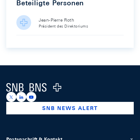
Beteiligte Personen
Jean-Pierre Roth
Präsident des Direktoriums
Footer
Logo
https://x.com/snb_bns
https://ch.linkedin.com/company/swiss-national-ba
https://www.youtube.com/@swissnationalbank
SNB NEWS ALERT
Postanschrift & Kontakt