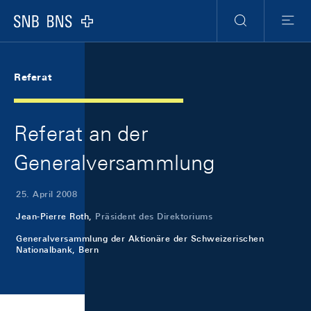
Skip Links Navigation
Header
Meta Navigation
Logo
Suche
Menu
Referat
Referat an der
Generalversammlung
25. April 2008
Jean-Pierre Roth,
Präsident des Direktoriums
Generalversammlung der Aktionäre der Schweizerischen
Nationalbank, Bern