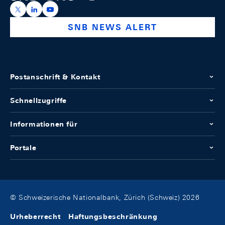
https://x.com/snb_bns
https://ch.linkedin.com/company/swiss-national-ba
https://www.youtube.com/@swissnationalbank
SNB NEWS ALERT
Postanschrift & Kontakt
Schnellzugriffe
Informationen für
Portale
© Schweizerische Nationalbank, Zürich (Schweiz) 2026
Urheberrecht
Haftungsbeschränkung