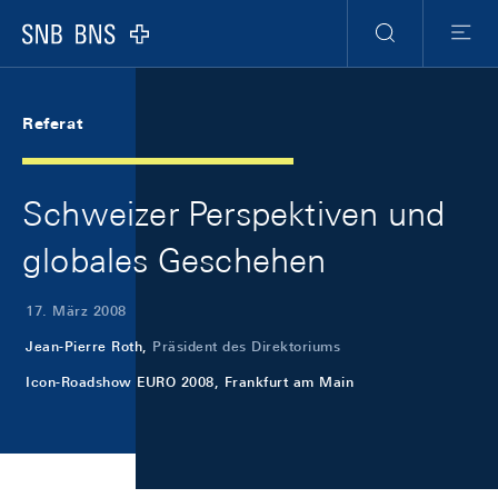
Skip Links Navigation
Header
Meta Navigation
Logo
Suche
Menu
Referat
Schweizer Perspektiven und
globales Geschehen
17. März 2008
Jean-Pierre Roth,
Präsident des Direktoriums
Icon-Roadshow EURO 2008, Frankfurt am Main