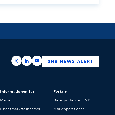
https://x.com/snb_bns
https://ch.linkedin.com/company/swiss-nation
https://www.youtube.com/@swissnation
SNB NEWS ALERT
Informationen für
Portale
Medien
Datenportal der SNB
Finanzmarktteilnehmer
Marktoperationen