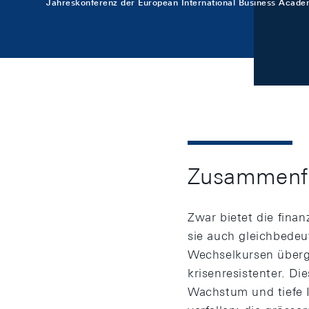
Jahreskonferenz der European International Business Academ
Zusammenf
Zwar bietet die finan
sie auch gleichbedeu
Wechselkursen überge
krisenresistenter. D
Wachstum und tiefe In