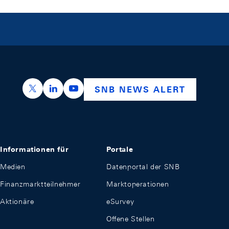
https://x.com/snb_bns
https://ch.linkedin.com/company/swiss-nation
https://www.youtube.com/@swissnation
SNB NEWS ALERT
Informationen für
Portale
Medien
Datenportal der SNB
Finanzmarktteilnehmer
Marktoperationen
Aktionäre
eSurvey
Offene Stellen