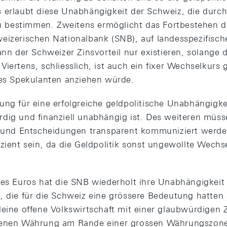
 erlaubt diese Unabhängigkeit der Schweiz, die durch
 zu bestimmen. Zweitens ermöglicht das Fortbestehen 
eizerischen Nationalbank (SNB), auf landesspezifisc
ann der Schweizer Zinsvorteil nur existieren, solange 
Viertens, schliesslich, ist auch ein fixer Wechselkur
ies Spekulanten anziehen würde.
ng für eine erfolgreiche geldpolitische Unabhängigkei
dig und finanziell unabhängig ist. Des weiteren müss
e und Entscheidungen transparent kommuniziert werde
izient sein, da die Geldpolitik sonst ungewollte Wechs
des Euros hat die SNB wiederholt ihre Unabhängigkeit
, die für die Schweiz eine grössere Bedeutung hatten 
leine offene Volkswirtschaft mit einer glaubwürdigen Z
genen Währung am Rande einer grossen Währungszone k