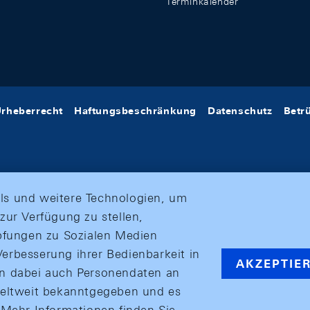
Terminkalender
rheberrecht
Haftungsbeschränkung
Datenschutz
Betr
ls und weitere Technologien, um
zur Verfügung zu stellen,
üpfungen zu Sozialen Medien
erbesserung ihrer Bedienbarkeit in
AKZEPTIE
en dabei auch Personendaten an
weltweit bekanntgegeben und es