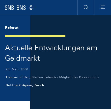
Skip Links Navigation
Header
Meta Navigation
Logo
Suche
Menu
Referat
Aktuelle Entwicklungen am
Geldmarkt
23. März 2006
Thomas Jordan,
Stellvertretendes Mitglied des Direktoriums
Geldmarkt-Apéro, Zürich