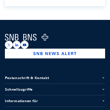
Footer
Logo
https://x.com/snb_bns
https://ch.linkedin.com/company/swiss-national-ba
https://www.youtube.com/@swissnationalbank
SNB NEWS ALERT
Postanschrift & Kontakt
Schnellzugriffe
Informationen für