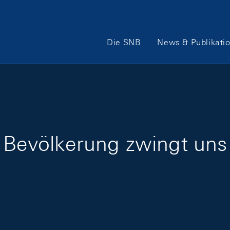
Hauptnavigation
Die SNB
News & Publikati
r Bevölkerung zwingt un