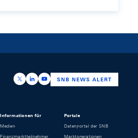
https://x.com/snb_bns
https://ch.linkedin.com/company/swiss-nation
https://www.youtube.com/@swissnation
SNB NEWS ALERT
Informationen für
Portale
Medien
Datenportal der SNB
Finanzmarktteilnehmer
Marktoperationen