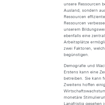
unsere Ressourcen b
Ausland, sondern auc
Ressourcen effizient
Ressourcen verbesser
unserem Bildungswes
ebenfalls eine zentra
Arbeitsplätze ermögl
zwei Faktoren, welc
begünstigen.
Demografie und Wach
Erstens kann eine Ze
betreiben. Sie kann 
Zweitens hoffen eini
Wirtschaftswachstum 
monetäre Stimulierung
Langfristig gesehen i