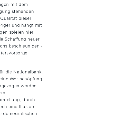
ungen mit dem
fügung stehenden
Qualität dieser
riger und hängt mit
en spielen hier
die Schaffung neuer
achs beschleunigen -
ltersvorsorge
r die Nationalbank:
keine Wertschöpfung
rangezogen werden.
dem
rstellung, durch
ch eine Illusion.
die demografischen