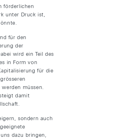
 förderlichen
k unter Druck ist,
könnte.
nd für den
erung der
abei wird ein Teil des
 es in Form von
pitalisierung für die
 grösseren
en werden müssen.
teigt damit
lschaft.
teigern, sondern auch
ngeeignete
uns dazu bringen,