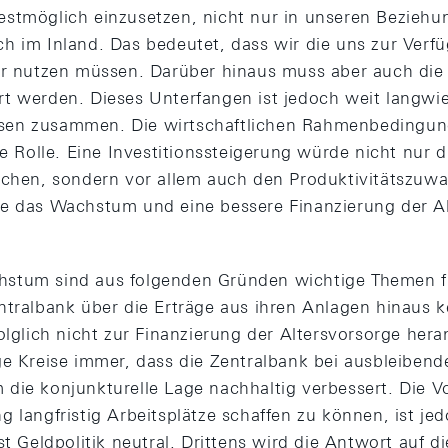
estmöglich einzusetzen, nicht nur in unseren Bezieh
h im Inland. Das bedeutet, dass wir die uns zur Ver
er nutzen müssen. Darüber hinaus muss aber auch die 
t werden. Dieses Unterfangen ist jedoch weit langwie
en zusammen. Die wirtschaftlichen Rahmenbedingung
le Rolle. Eine Investitionssteigerung würde nicht nur 
ichen, sondern vor allem auch den Produktivitätszuw
he das Wachstum und eine bessere Finanzierung der A
stum sind aus folgenden Gründen wichtige Themen fü
ntralbank über die Erträge aus ihren Anlagen hinaus 
folglich nicht zur Finanzierung der Altersvorsorge he
ge Kreise immer, dass die Zentralbank bei ausbleiben
die konjunkturelle Lage nachhaltig verbessert. Die Vo
 langfristig Arbeitsplätze schaffen zu können, ist jedo
st Geldpolitik neutral. Drittens wird die Antwort auf 