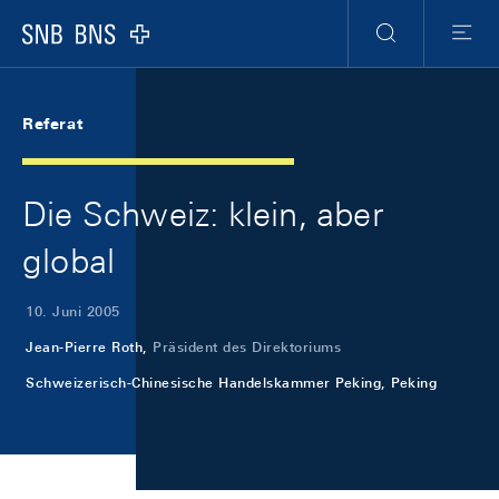
Skip Links Navigation
Header
Meta Navigation
Logo
Suche
Menu
Referat
Die Schweiz: klein, aber
global
10. Juni 2005
Jean-Pierre Roth,
Präsident des Direktoriums
Schweizerisch-Chinesische Handelskammer Peking, Peking