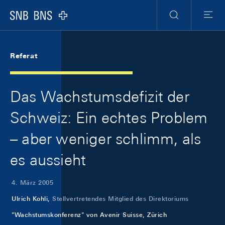
Skip Links Navigation
Header
Meta Navigation
Logo
Suche
Menu
Referat
Das Wachstumsdefizit der
Schweiz: Ein echtes Problem
– aber weniger schlimm, als
es aussieht
4. März 2005
Ulrich Kohli,
Stellvertretendes Mitglied des Direktoriums
"Wachstumskonferenz" von Avenir Suisse, Zürich