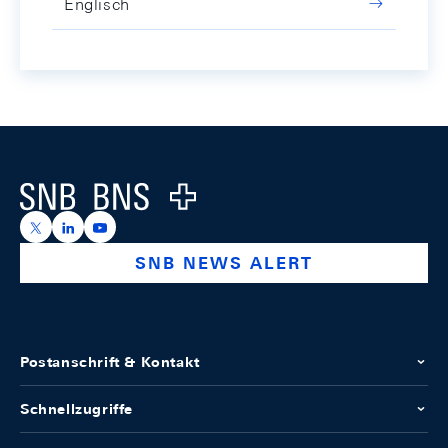
Englisch
Footer
Logo
https://x.com/snb_bns
https://ch.linkedin.com/company/swiss-national-ba
https://www.youtube.com/@swissnationalbank
SNB NEWS ALERT
Postanschrift & Kontakt
Schnellzugriffe