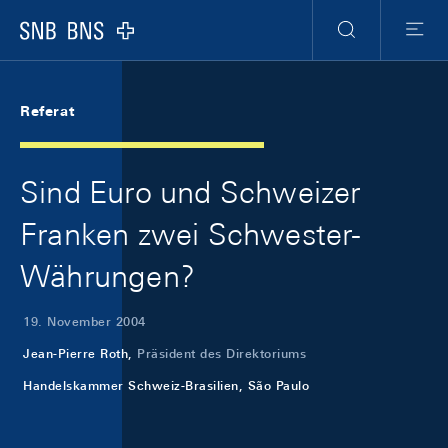
Skip Links Navigation
Header
Meta Navigation
Logo
Suche
Menu
Referat
Sind Euro und Schweizer
Franken zwei Schwester-
Währungen?
19. November 2004
Jean-Pierre Roth,
Präsident des Direktoriums
Handelskammer Schweiz-Brasilien, São Paulo