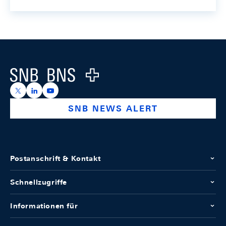
Footer
Logo
https://x.com/snb_bns
https://ch.linkedin.com/company/swiss-national-ba
https://www.youtube.com/@swissnationalbank
SNB NEWS ALERT
Postanschrift & Kontakt
Schnellzugriffe
Informationen für