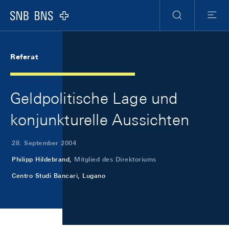
Skip Links Navigation
Header
Meta Navigation
Logo
Suche
Menu
Referat
Geldpolitische Lage und
konjunkturelle Aussichten
28. September 2004
Philipp Hildebrand,
Mitglied des Direktoriums
Centro Studi Bancari, Lugano