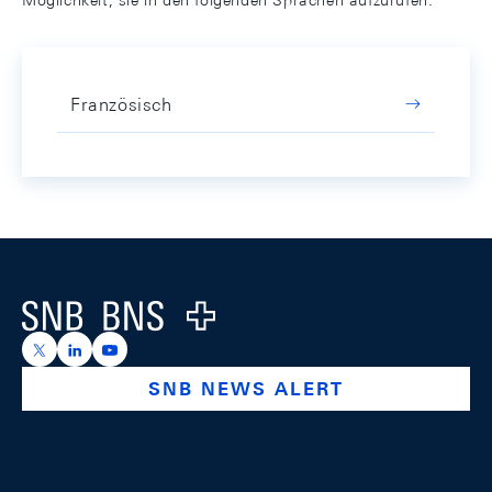
Möglichkeit, sie in den folgenden Sprachen aufzurufen:
Französisch
Footer
Logo
https://x.com/snb_bns
https://ch.linkedin.com/company/swiss-national-ba
https://www.youtube.com/@swissnationalbank
SNB NEWS ALERT