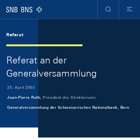
Skip Links Navigation
Header
Meta Navigation
Logo
Suche
Menu
Referat
Referat an der
Generalversammlung
25. April 2003
Jean-Pierre Roth,
Präsident des Direktoriums
Generalversammlung der Schweizerischen Nationalbank, Bern