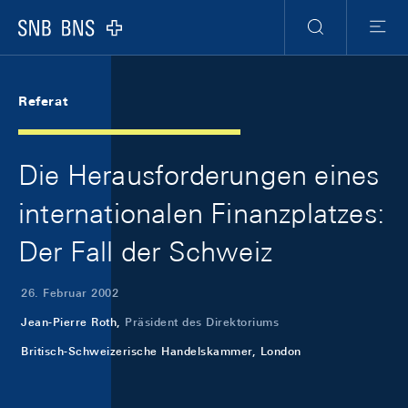
Skip Links Navigation
Header
Meta Navigation
Logo
Suche
Menu
Referat
Die Herausforderungen eines
internationalen Finanzplatzes:
Der Fall der Schweiz
26. Februar 2002
Jean-Pierre Roth,
Präsident des Direktoriums
Britisch-Schweizerische Handelskammer, London