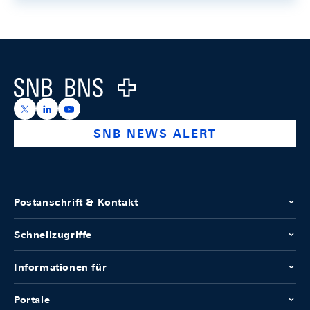
Footer
Logo
https://x.com/snb_bns
https://ch.linkedin.com/company/swiss-national-ba
https://www.youtube.com/@swissnationalbank
SNB NEWS ALERT
Postanschrift & Kontakt
Schnellzugriffe
Informationen für
Portale