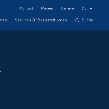
Meta Navigation
Kontakt
Medien
Karriere
DE
onen
Services & Veranstaltungen
Suche
k