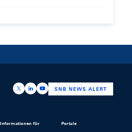
https://x.com/snb_bns
https://ch.linkedin.com/company/swiss-nation
https://www.youtube.com/@swissnation
SNB NEWS ALERT
Informationen für
Portale