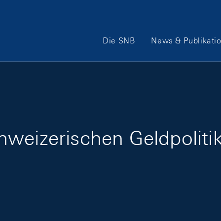
Hauptnavigation
Die SNB
News & Publikati
weizerischen Geldpoliti