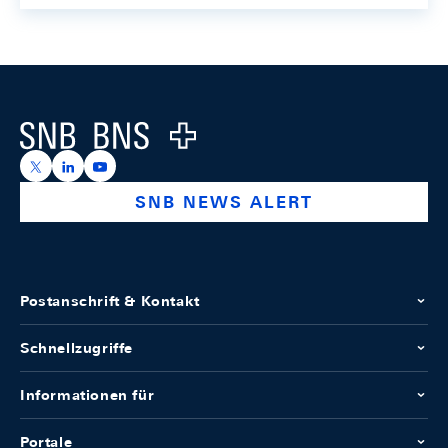
Footer
Logo
https://x.com/snb_bns
https://ch.linkedin.com/company/swiss-national-ba
https://www.youtube.com/@swissnationalbank
SNB NEWS ALERT
Postanschrift & Kontakt
Schnellzugriffe
Informationen für
Portale