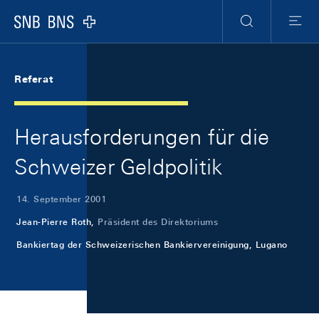
Skip Links Navigation
Header
Meta Navigation
Logo
Suche
Menu
Referat
Herausforderungen für die
Schweizer Geldpolitik
14. September 2001
Jean-Pierre Roth,
Präsident des Direktoriums
Bankiertag der Schweizerischen Bankiervereinigung, Lugano