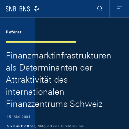
Skip Links Navigation
Header
Meta Navigation
Logo
Suche
Menu
Referat
Finanzmarktinfrastrukturen
als Determinanten der
Attraktivität des
internationalen
Finanzzentrums Schweiz
15. Mai 2001
Niklaus Blattner,
Mitglied des Direktoriums