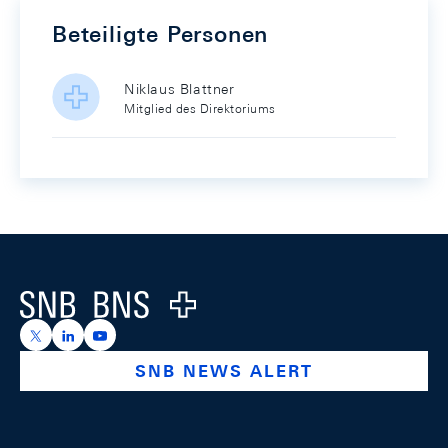
Beteiligte Personen
Niklaus Blattner
Mitglied des Direktoriums
Footer
Logo
https://x.com/snb_bns
https://ch.linkedin.com/company/swiss-national-ba
https://www.youtube.com/@swissnationalbank
SNB NEWS ALERT