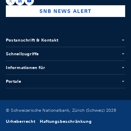
https://x.com/snb_bns
https://ch.linkedin.com/company/swiss-national-ba
https://www.youtube.com/@swissnationalbank
SNB NEWS ALERT
Postanschrift & Kontakt
Schnellzugriffe
Informationen für
Portale
© Schweizerische Nationalbank, Zürich (Schweiz) 2026
Urheberrecht
Haftungsbeschränkung