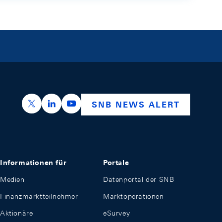
https://x.com/snb_bns
https://ch.linkedin.com/company/swiss-nation
https://www.youtube.com/@swissnation
SNB NEWS ALERT
Informationen für
Portale
Medien
Datenportal der SNB
Finanzmarktteilnehmer
Marktoperationen
Aktionäre
eSurvey