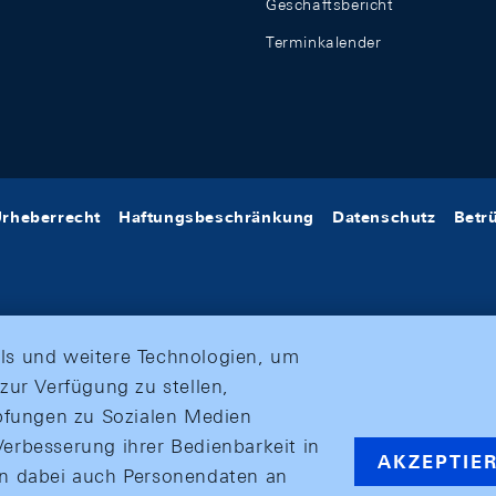
Geschäftsbericht
Terminkalender
rheberrecht
Haftungsbeschränkung
Datenschutz
Betr
ls und weitere Technologien, um
zur Verfügung zu stellen,
üpfungen zu Sozialen Medien
erbesserung ihrer Bedienbarkeit in
AKZEPTIE
en dabei auch Personendaten an