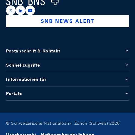
https://x.com/snb_bns
https://ch.linkedin.com/company/swiss-national-ba
https://www.youtube.com/@swissnationalbank
SNB NEWS ALERT
Postanschrift & Kontakt
Schnellzugriffe
Informationen für
Portale
© Schweizerische Nationalbank, Zürich (Schweiz) 2026
Urheberrecht
Haftungsbeschränkung