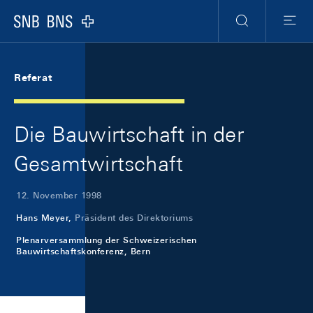
Skip Links Navigation
Header
Meta Navigation
Logo
Suche
Menu
Referat
Die Bauwirtschaft in der
Gesamtwirtschaft
12. November 1998
Hans Meyer,
Präsident des Direktoriums
Plenarversammlung der Schweizerischen
Bauwirtschaftskonferenz, Bern