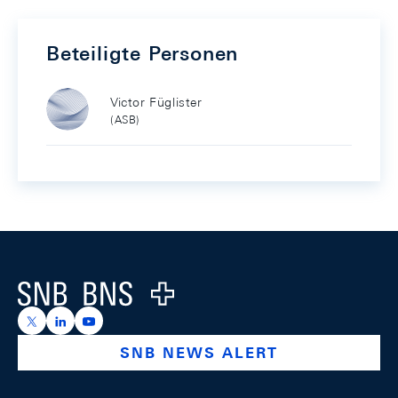
Beteiligte Personen
Victor Füglister
(ASB)
Footer
Logo
https://x.com/snb_bns
https://ch.linkedin.com/company/swiss-national-ba
https://www.youtube.com/@swissnationalbank
SNB NEWS ALERT