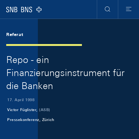
Skip Links Navigation
Header
Meta Navigation
Logo
Suche
Menu
Referat
Repo - ein
Finanzierungsinstrument für
die Banken
17. April 1998
Victor Füglister,
(ASB)
Pressekonferenz, Zürich