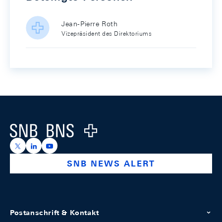
Jean-Pierre Roth
Vizepräsident des Direktoriums
Footer
Logo
https://x.com/snb_bns
https://ch.linkedin.com/company/swiss-national-ba
https://www.youtube.com/@swissnationalbank
SNB NEWS ALERT
Postanschrift & Kontakt