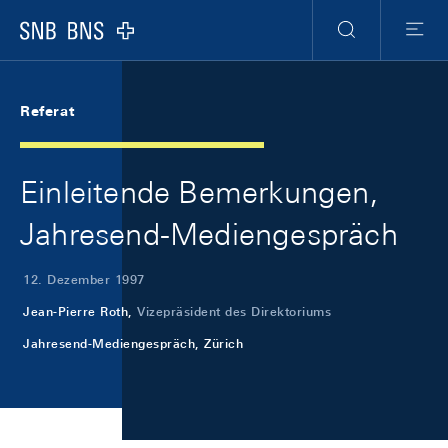
Skip Links Navigation
Header
Meta Navigation
Logo
Suche
Menu
Referat
Einleitende Bemerkungen,
Jahresend-Mediengespräch
12. Dezember 1997
Jean-Pierre Roth,
Vizepräsident des Direktoriums
Jahresend-Mediengespräch, Zürich