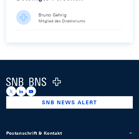
Bruno Gehrig
Mitglied des Direktoriums
Footer
Logo
https://x.com/snb_bns
https://ch.linkedin.com/company/swiss-national-ba
https://www.youtube.com/@swissnationalbank
SNB NEWS ALERT
Postanschrift & Kontakt