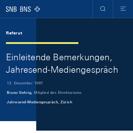
Skip Links Navigation
Header
Meta Navigation
Logo
Suche
Menu
Referat
Einleitende Bemerkungen,
Jahresend-Mediengespräch
12. Dezember 1997
Bruno Gehrig,
Mitglied des Direktoriums
Jahresend-Mediengespräch, Zürich