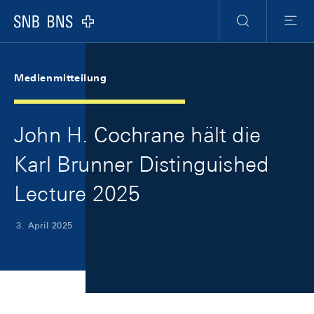
Skip Links Navigation
Header
Meta Navigation
Logo
Suche
Menu
Medienmitteilung
John H. Cochrane hält die
Karl Brunner Distinguished
Lecture 2025
3. April 2025