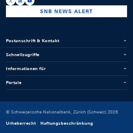
https://x.com/snb_bns
https://ch.linkedin.com/company/swiss-national-ba
https://www.youtube.com/@swissnationalbank
SNB NEWS ALERT
Postanschrift & Kontakt
Schnellzugriffe
Informationen für
Portale
© Schweizerische Nationalbank, Zürich (Schweiz) 2026
Urheberrecht
Haftungsbeschränkung